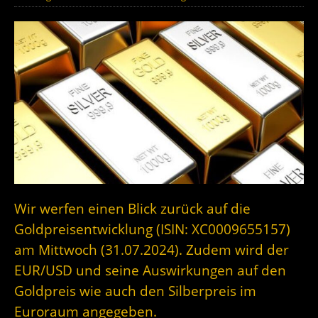
Wir werfen einen Blick zurück auf die
Goldpreisentwicklung (ISIN: XC0009655157)
am Mittwoch (31.07.2024). Zudem wird der
EUR/USD und seine Auswirkungen auf den
Goldpreis wie auch den Silberpreis im
Euroraum angegeben.