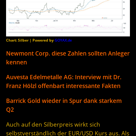
Chart: Silber | Powered by
GOYAX.de
Newmont Corp. diese Zahlen sollten Anleger
kennen
Auvesta Edelmetalle AG: Interview mit Dr.
Franz Hölzl offenbart interessante Fakten
Barrick Gold wieder in Spur dank starkem
Q2
Auch auf den Silberpreis wirkt sich
selbstverständlich der EUR/USD Kurs aus. Als