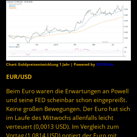
Chart: Goldpreisentwicklung 1 Jahr | Powered by
GOYAX.de
EUR/USD
Beim Euro waren die Erwartungen an Powell
und seine FED scheinbar schon eingepreißt.
Keine großen Bewegungen. Der Euro hat sich
im Laufe des Mittwochs allenfalls leicht
verteuert (0,0013 USD). Im Vergleich zum
Vortag (1,0814 USD) notiert der Euro mit