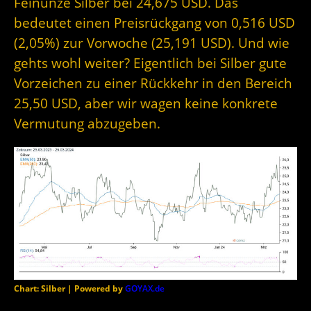
Feinunze Silber bei 24,675 USD. Das
bedeutet einen Preisrückgang von 0,516 USD
(2,05%) zur Vorwoche (25,191 USD). Und wie
gehts wohl weiter? Eigentlich bei Silber gute
Vorzeichen zu einer Rückkehr in den Bereich
25,50 USD, aber wir wagen keine konkrete
Vermutung abzugeben.
Chart: Silber | Powered by
GOYAX.de