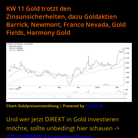
KW 11 Gold trotzt den
Zinsunsicherheiten, dazu Goldaktien
Barrick, Newmont, Franco Nevada, Gold
Fields, Harmony Gold
Chart: Goldpreisentwicklung | Powered by
GOYAX.de
Und wer jetzt DIREKT in Gold investieren
möchte, sollte unbedingt hier schauen ->
GOLDSPARPLAN starten (beim