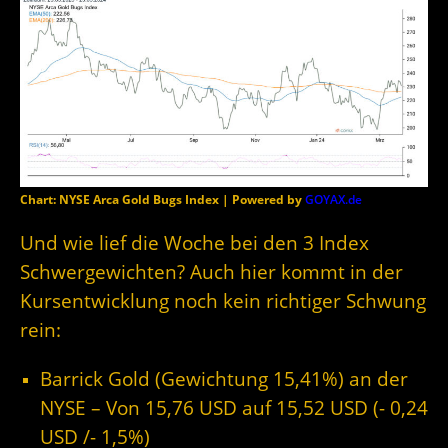
Chart: NYSE Arca Gold Bugs Index | Powered by
GOYAX.de
Und wie lief die Woche bei den 3 Index
Schwergewichten? Auch hier kommt in der
Kursentwicklung noch kein richtiger Schwung
rein:
Barrick Gold (Gewichtung 15,41%) an der
NYSE – Von 15,76 USD auf 15,52 USD (- 0,24
USD /- 1,5%)