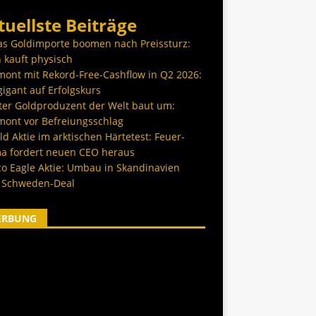
tuellste Beiträge
as Goldimporte boomen nach Preissturz:
 kauft physisch
ont mit Rekord-Free-Cashflow in Q2 2026:
igant auf Erfolgskurs
ter Goldproduzent der Welt baut um:
ont vor Befreiungsschlag
d Aktie im arktischen Härtetest: Feuer-
a fordert neuen CEO heraus
co Eagle Aktie: Umbau in Skandinavien
 Schweden-Deal
ERBUNG