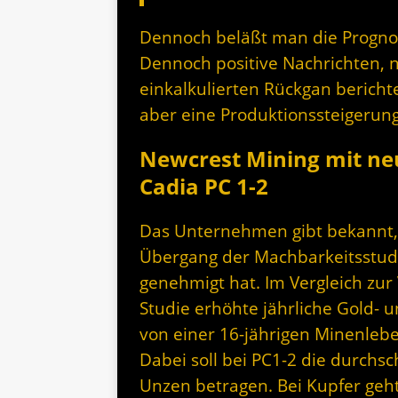
Dennoch beläßt man die Prognos
Dennoch positive Nachrichten, 
einkalkulierten Rückgan bericht
aber eine Produktionssteigerun
Newcrest Mining mit ne
Cadia PC 1-2
Das Unternehmen gibt bekannt,
Übergang der Machbarkeitsstudi
genehmigt hat. Im Vergleich zur
Studie erhöhte jährliche Gold- 
von einer 16-jährigen Minenleb
Dabei soll bei PC1-2 die durchsc
Unzen betragen. Bei Kupfer ge