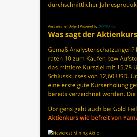
durchschnittlicher Jahresproduk
Australischer Dollar | Powered by
GOYAX.de
Was sagt der Aktienkurs
Gemäß Analystenschätzungen? Ku
raten 10 zum Kaufen bzw Aufsto
das mittlere Kursziel mit 15,78
Schlusskurses von 12,60 USD. 
eine erste gute Kurserholung ge
bereits verzeichnet worden. Die
Übrigens geht auch bei Gold Fie
Aktienkurs wie befreit von Yam