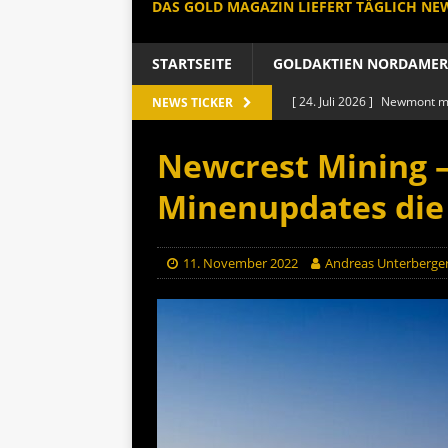
DAS GOLD MAGAZIN LIEFERT TÄGLICH N
STARTSEITE
GOLDAKTIEN NORDAMER
[ 24. Juli 2026 ]
Newmont mit
NEWS TICKER
GOLDAKTIEN NORDAMERIK
Newcrest Mining –
[ 8. Juli 2026 ]
Größter Gold
Minenupdates die
GOLDAKTIEN NORDAMERIK
[ 7. Juli 2026 ]
B2Gold Aktie
11. November 2022
Andreas Unterberge
GOLDAKTIEN NORDAME
[ 26. Juni 2026 ]
Agnico Eag
GOLDAKTIEN NORDAMERIK
[ 27. Juli 2026 ]
Chinas Gold