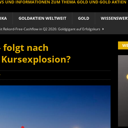
EWS UND INFORMATIONEN ZUM THEMA GOLD UND GOLD AKTIEN
IKA
GOLDAKTIEN WELTWEIT
GOLD
WISSENSWER
 Rekord-Free-Cashflow in Q2 2026: Goldgigant auf Erfolgskurs
A
 folgt nach
W
produzent der Welt baut um: Newmont vor Befreiungsschlag
 Kursexplosion?
A
 im arktischen Härtetest: Feuer-Drama fordert neuen CEO heraus
r
RIKA
le Aktie: Umbau in Skandinavien nach Schweden-Deal
A
importe boomen nach Preissturz: Asien kauft physisch
GOLD