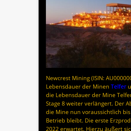
Newcrest Mining (ISIN: AU0000
Lebensdauer der Minen
Telfer
u
die Lebensdauer der Mine Telf
Stage 8 weiter verlängert. Der A
die Mine nun voraussichtlich bi
Betrieb bleibt. Die erste Erzpr
2022 erwartet. Hierzu äußert s