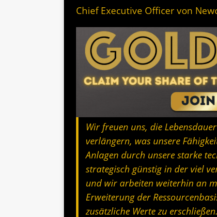
Chief Executive Officer von New
Wir freuen uns, die Lebensdauer 
verlängern, was unsere Fähigkeit
Anlagen durch unsere starke tech
strategisch günstig in der viel 
und wir arbeiten weiterhin an m
Erweiterung der Ressourcenbas
zusätzliche Werte zu erschließen