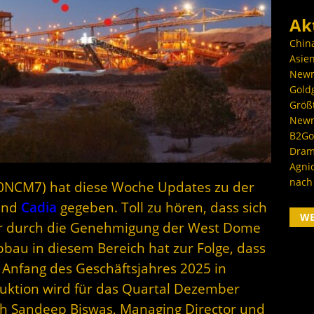
Ak
Chin
Asien
Newm
Goldg
Größ
Newm
B2Gol
Dram
Agni
nach
00NCM7) hat diese Woche Updates zu der
nd
Cadia
gegeben. Toll zu hören, dass sich
W
er durch die Genehmigung der West Dome
bbau in diesem Bereich hat zur Folge, dass
s Anfang des Geschäftsjahres 2025 in
oduktion wird für das Quartal Dezember
ich Sandeep Biswas, Managing Director und