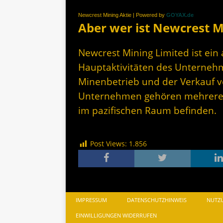
Newcrest Mining Aktie | Powered by
GOYAX.de
Aber wer ist Newcrest M
Newcrest Mining Limited ist ei
Hauptaktivitäten des Unternehm
Minenbetrieb und der Verkauf 
Unternehmen gehören mehrere B
im pazifischen Raum befinden.
Post Views:
1.856
IMPRESSUM
DATENSCHUTZHINWEIS
NUTZ
EINWILLIGUNGEN WIDERRUFEN