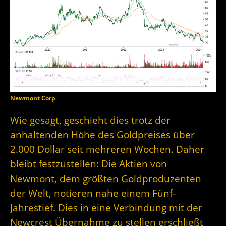
Newmont Corp
Wie gesagt, geschieht dies trotz der
anhaltenden Höhe des Goldpreises über
2.000 Dollar seit mehreren Wochen. Daher
bleibt festzustellen: Die Aktien von
Newmont, dem größten Goldproduzenten
der Welt, notieren nahe einem Fünf-
Jahrestief. Dies in eine Verbindung mit der
Newcrest Übernahme zu stellen erschließt