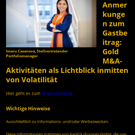
Anmer
kunge
n zum
Gastbe
itrag:
Gold
Imaru Casanova, Stellvertretender
Portfoliomanager
M&A-
Aktivitäten als Lichtblick inmitten
von Volatilität
Hier geht es zum
Originalbeitrag
Wichtige Hinweise
Ausschließlich zu Informations- und/oder Werbezwecken.
Diese Informationen stammen von VanEck (Europe) GmbH, die von