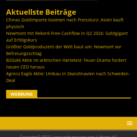
Aktuellste Beiträge
Chinas Goldimporte boomen nach Preissturz: Asien kauft
physisch
Newmont mit Rekord-Free-Cashflow in Q2 2026: Goldgigant
auf Erfolgskurs
Größter Goldproduzent der Welt baut um: Newmont vor
Befreiungsschlag
B2Gold Aktie im arktischen Härtetest: Feuer-Drama fordert
neuen CEO heraus
Agnico Eagle Aktie: Umbau in Skandinavien nach Schweden-
Deal
WERBUNG
Copyright © 2023 | www.gold-magazin.com | Alketas AG