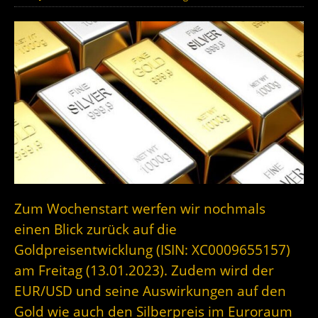
Zum Wochenstart werfen wir nochmals
einen Blick zurück auf die
Goldpreisentwicklung (ISIN: XC0009655157)
am Freitag (13.01.2023). Zudem wird der
EUR/USD und seine Auswirkungen auf den
Gold wie auch den Silberpreis im Euroraum