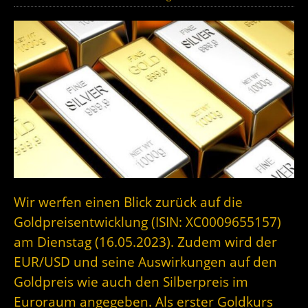
Wir werfen einen Blick zurück auf die
Goldpreisentwicklung (ISIN: XC0009655157)
am Dienstag (16.05.2023). Zudem wird der
EUR/USD und seine Auswirkungen auf den
Goldpreis wie auch den Silberpreis im
Euroraum angegeben. Als erster Goldkurs