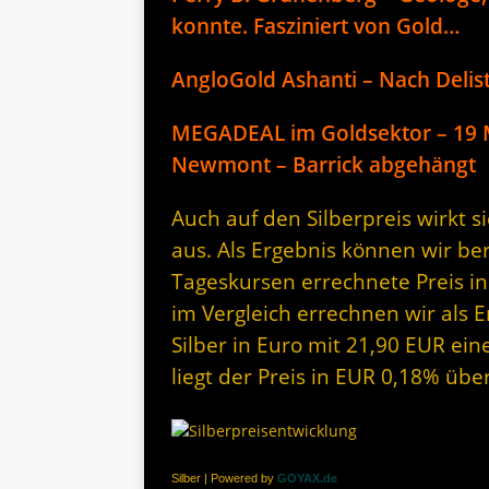
konnte. Fasziniert von Gold…
AngloGold Ashanti – Nach Delis
MEGADEAL im Goldsektor – 19
Newmont – Barrick abgehängt
Auch auf den Silberpreis wirkt 
aus. Als Ergebnis können wir be
Tageskursen errechnete Preis in
im Vergleich errechnen wir als 
Silber in Euro mit 21,90 EUR ein
liegt der Preis in EUR 0,18% üb
Silber | Powered by
GOYAX.de