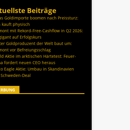
tuellste Beiträge
as Goldimporte boomen nach Preissturz:
 kauft physisch
ont mit Rekord-Free-Cashflow in Q2 2026:
igant auf Erfolgskurs
ter Goldproduzent der Welt baut um:
ont vor Befreiungsschlag
d Aktie im arktischen Härtetest: Feuer-
a fordert neuen CEO heraus
co Eagle Aktie: Umbau in Skandinavien
 Schweden-Deal
ERBUNG