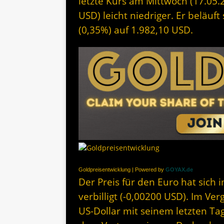
letzte Kurs am Mittwoch (17.05.2
USD) leicht niedriger. Er beläuf
(0,35%) auf 1.982,10 USD.
Goldpreisentwicklung | Powered by
GOYAX.de
Der Preis für den Euro hat sich 
verbilligt (-0,00200 USD). Im Ve
US-Dollar mit seinem letzten Ta