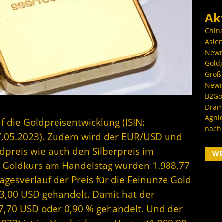
Ak
Chin
Asien
Newm
Goldg
Größ
Newm
B2Gol
Dram
Agni
f die Goldpreisentwicklung (ISIN:
nach
.05.2023). Zudem wird der EUR/USD und
dpreis wie auch den Silberpreis im
W
r Goldkurs am Handelstag wurden 1.988,77
gesverlauf der Preis für die Feinunze Gold
3,00 USD gehandelt. Damit hat der
17,70 USD oder 0,90 % gehandelt. Und der