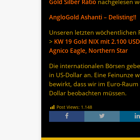
Gold Silber Ratio
nachgelesen w
AngloGold Ashanti – Delisting!!
Unseren letzten wöchentlichen Rü
>
KW 19 Gold NIX mit 2.100 USD,
Agnico Eagle, Northern Star
Die internationalen Börsen gebe
in US-Dollar an. Eine Feinunze w
bewirkt, dass wir im Euro-Raum
Dollar beobachten müssen.
Post Views:
1.148