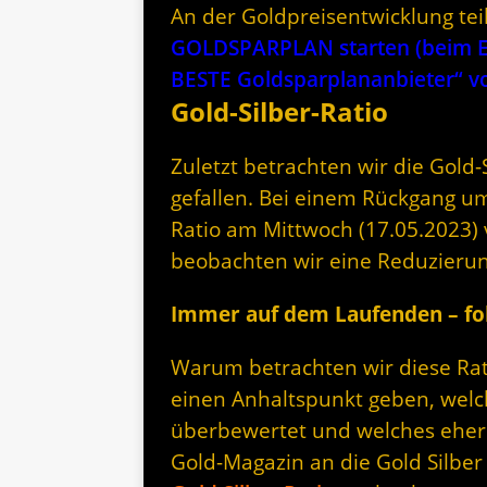
An der Goldpreisentwicklung te
GOLDSPARPLAN starten (beim Er
BESTE Goldsparplananbieter“
Gold-Silber-Ratio
Zuletzt betrachten wir die Gold-Si
gefallen. Bei einem Rückgang um 
Ratio am Mittwoch (17.05.2023) 
beobachten wir eine Reduzieru
Immer auf dem Laufenden – fol
Warum betrachten wir diese Rati
einen Anhaltspunkt geben, welc
überbewertet und welches eher 
Gold-Magazin an die Gold Silber