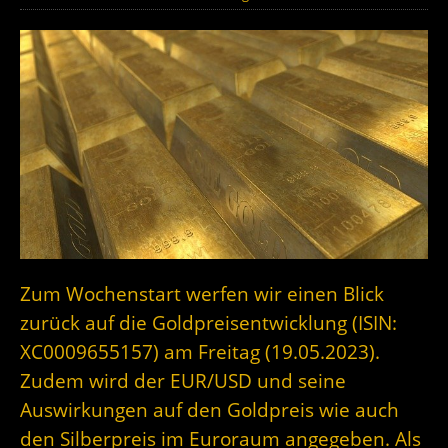
Zum Wochenstart werfen wir einen Blick
zurück auf die Goldpreisentwicklung (ISIN:
XC0009655157) am Freitag (19.05.2023).
Zudem wird der EUR/USD und seine
Auswirkungen auf den Goldpreis wie auch
den Silberpreis im Euroraum angegeben. Als