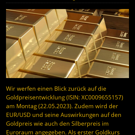
Wir werfen einen Blick zurück auf die
Goldpreisentwicklung (ISIN: XC0009655157)
am Montag (22.05.2023). Zudem wird der
EUR/USD und seine Auswirkungen auf den
Goldpreis wie auch den Silberpreis im
Euroraum angegeben. Als erster Goldkurs