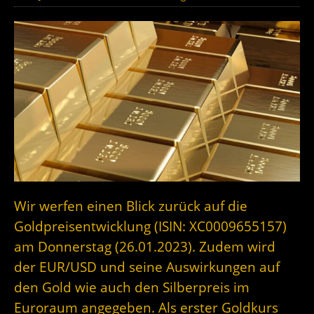
Wir werfen einen Blick zurück auf die
Goldpreisentwicklung (ISIN: XC0009655157)
am Donnerstag (26.01.2023). Zudem wird
der EUR/USD und seine Auswirkungen auf
den Gold wie auch den Silberpreis im
Euroraum angegeben. Als erster Goldkurs