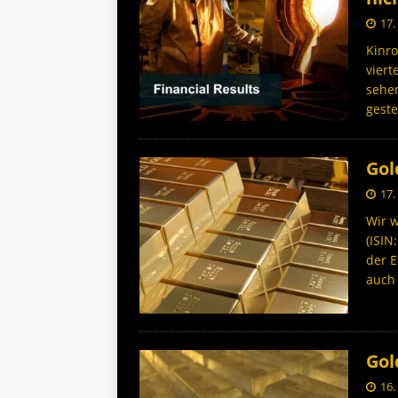
17.
Kinro
viert
sehen
gest
Gol
17.
Wir w
(ISIN
der 
auc
Gol
16.