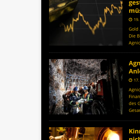
ges
müs
19.
Gold 
Die B
Agnic
Agn
Anl
17.
Agnic
Fina
des 
Gesa
Kin
nic