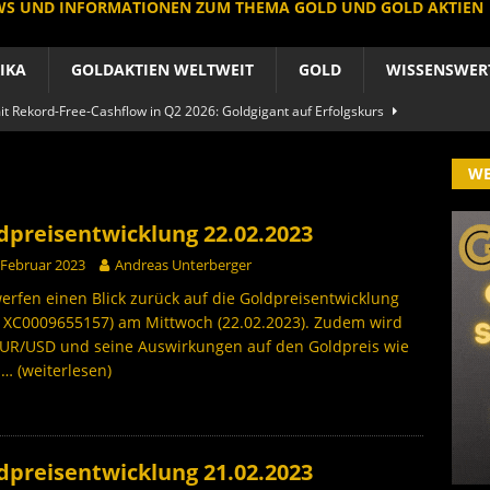
EWS UND INFORMATIONEN ZUM THEMA GOLD UND GOLD AKTIEN
IKA
GOLDAKTIEN WELTWEIT
GOLD
WISSENSWER
 Rekord-Free-Cashflow in Q2 2026: Goldgigant auf Erfolgskurs
A
W
produzent der Welt baut um: Newmont vor Befreiungsschlag
A
dpreisentwicklung 22.02.2023
 im arktischen Härtetest: Feuer-Drama fordert neuen CEO heraus
 Februar 2023
Andreas Unterberger
RIKA
erfen einen Blick zurück auf die Goldpreisentwicklung
: XC0009655157) am Mittwoch (22.02.2023). Zudem wird
le Aktie: Umbau in Skandinavien nach Schweden-Deal
EUR/USD und seine Auswirkungen auf den Goldpreis wie
h
… (weiterlesen)
A
importe boomen nach Preissturz: Asien kauft physisch
GOLD
dpreisentwicklung 21.02.2023