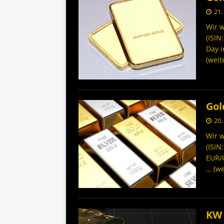
21.
Wir w
(ISIN
Day 
(weit
Gol
20.
Wir w
(ISIN
EUR/
… (we
KW 