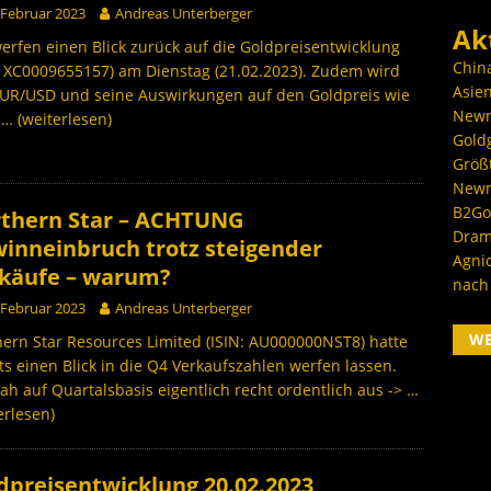
 Februar 2023
Andreas Unterberger
Ak
erfen einen Blick zurück auf die Goldpreisentwicklung
Chin
: XC0009655157) am Dienstag (21.02.2023). Zudem wird
Asien
EUR/USD und seine Auswirkungen auf den Goldpreis wie
Newm
h
… (weiterlesen)
Goldg
Größ
Newm
B2Gol
thern Star – ACHTUNG
Dram
inneinbruch trotz steigender
Agni
käufe – warum?
nach
 Februar 2023
Andreas Unterberger
W
ern Star Resources Limited (ISIN: AU000000NST8) hatte
ts einen Blick in die Q4 Verkaufszahlen werfen lassen.
ah auf Quartalsbasis eigentlich recht ordentlich aus ->
…
erlesen)
dpreisentwicklung 20.02.2023