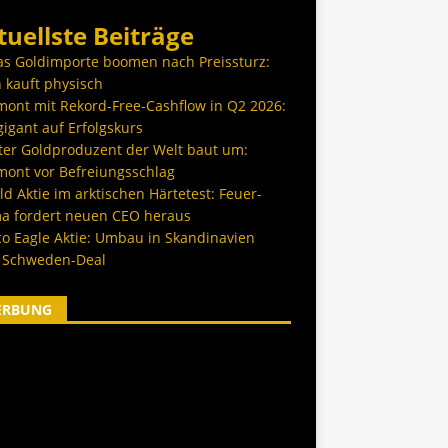
tuellste Beiträge
as Goldimporte boomen nach Preissturz:
 kauft physisch
ont mit Rekord-Free-Cashflow in Q2 2026:
igant auf Erfolgskurs
ter Goldproduzent der Welt baut um:
ont vor Befreiungsschlag
d Aktie im arktischen Härtetest: Feuer-
a fordert neuen CEO heraus
co Eagle Aktie: Umbau in Skandinavien
 Schweden-Deal
ERBUNG