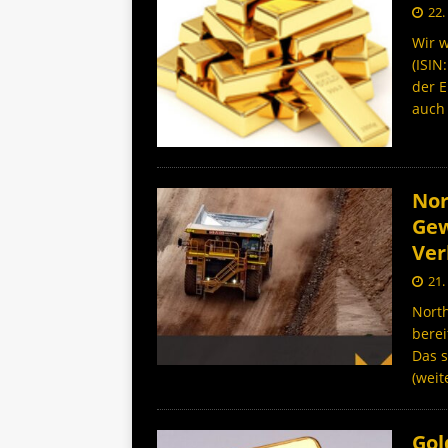
22.
Wir w
(ISIN
der 
auc
Nor
Gew
Ver
21.
North
berei
Das s
(weit
Gol