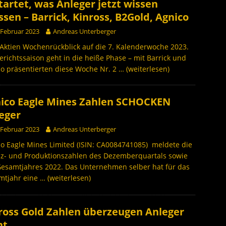
tartet, was Anleger jetzt wissen
sen – Barrick, Kinross, B2Gold, Agnico
 Februar 2023
Andreas Unterberger
Aktien Wochenrückblick auf die 7. Kalenderwoche 2023.
erichtssaison geht in die heiße Phase – mit Barrick und
o präsentierten diese Woche Nr. 2
… (weiterlesen)
ico Eagle Mines Zahlen SCHOCKEN
eger
 Februar 2023
Andreas Unterberger
o Eagle Mines Limited (ISIN: CA0084741085) meldete die
nz- und Produktionszahlen des Dezemberquartals sowie
Gesamtjahres 2022. Das Unternehmen selber hat für das
mtjahr eine
… (weiterlesen)
ross Gold Zahlen überzeugen Anleger
ht