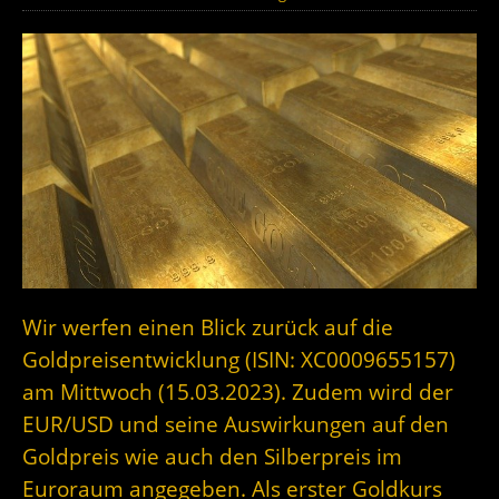
Wir werfen einen Blick zurück auf die
Goldpreisentwicklung (ISIN: XC0009655157)
am Mittwoch (15.03.2023). Zudem wird der
EUR/USD und seine Auswirkungen auf den
Goldpreis wie auch den Silberpreis im
Euroraum angegeben. Als erster Goldkurs