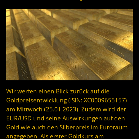
Wir werfen einen Blick zurück auf die
Goldpreisentwicklung (ISIN: XC0009655157)
am Mittwoch (25.01.2023). Zudem wird der
EUR/USD und seine Auswirkungen auf den
Gold wie auch den Silberpreis im Euroraum
angegeben. Als erster Goldkurs am