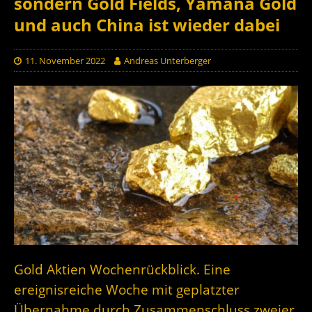
sondern Gold Fields, Yamana Gold
und auch China ist wieder dabei
11. November 2022
Andreas Unterberger
Gold Aktien Wochenrückblick. Eine
ereignisreiche Woche mit geplatzter
Übernahme durch Zusammenschluss zweier